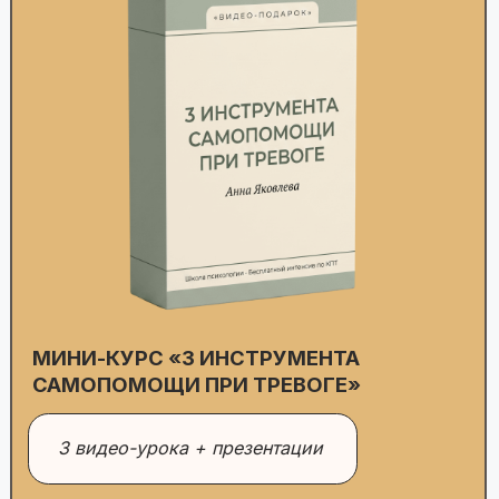
МИНИ-КУРС «3 ИНСТРУМЕНТА
САМОПОМОЩИ ПРИ ТРЕВОГЕ»
3 видео-урока + презентации
Три телесные техники, которые за минуты
возвращают клиента в спокойствие прямо на
сессии. Работают там, где разговорные
техники бесполезны — в острой тревоге и
панике.
Применяете на себе перед сложной сессией и
чувствуете, как работает изнутри. Даёте