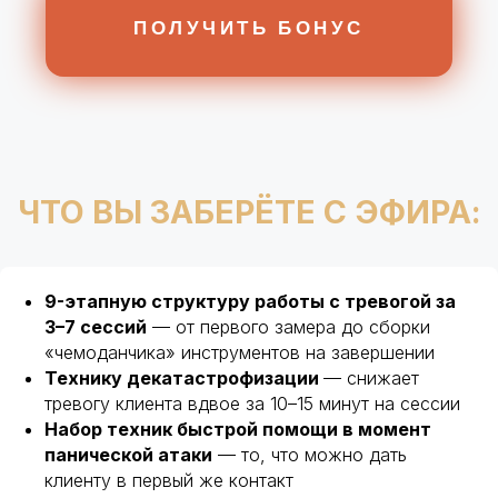
9-этапную структуру работы с тревогой за
3–7 сессий
— от первого замера до сборки
«чемоданчика» инструментов на завершении
Технику декатастрофизации
— снижает
тревогу клиента вдвое за 10–15 минут на сессии
Итого: вы получите 3 пошаговых
Набор техник быстрой помощи в момент
алгоритма и рабочие техники
панической атаки
— то, что можно дать
под конкретные запросы, с которыми
клиенту в первый же контакт