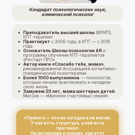
Кандидат психологических наук,
клинический психолог
Преподаватель высшей школы
(МУИП),
КПТ-терапевт
Практикует
с 2006 года, в КПТ — с 2018
года
Основатель Школы психологии АЯ
и
программы обучения КПТ-терапевтов
«Рестарт ПРО»
Автор книги «Спасибо тебе, мама»
,
рекомендованной Ассоциацией когнитивно-
поведенческой психотерапии
Более 1000 выпускников
— психологов,
которые начали практиковать и наладили
свою жизнь
Замужем 20 лет, мама шестерых детей.
Миссия — «Миллион счастливых семей»
«Тревога — это не загадка и не магия.
У неё есть структура, у неё есть
протокол.
На интенсиве я покажу, как этот