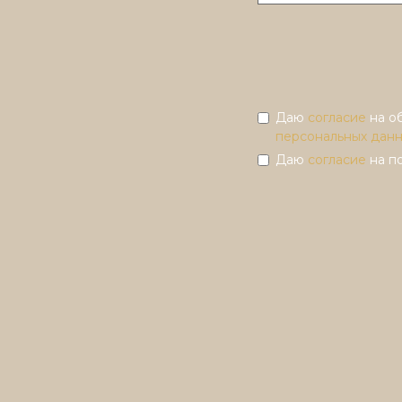
Даю
согласие
на о
персональных дан
Даю
согласие
на п