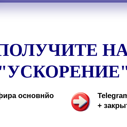
 ПОЛУЧИТЕ НА
"УСКОРЕНИЕ
фира основнйо
Telegra
+ закры