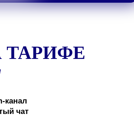
 ТАРИФЕ
"
m-канал
тый чат