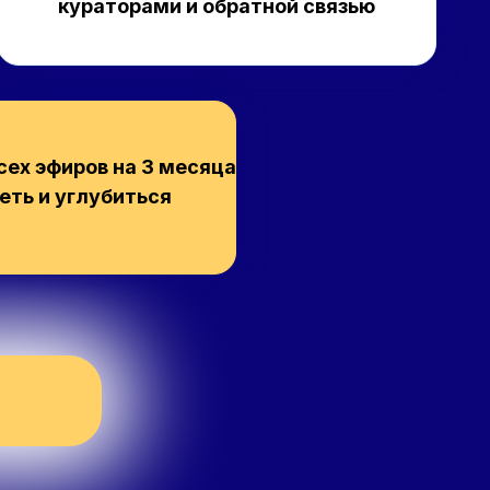
кураторами и обратной связью
сех эфиров на 3 месяца
ть и углубиться