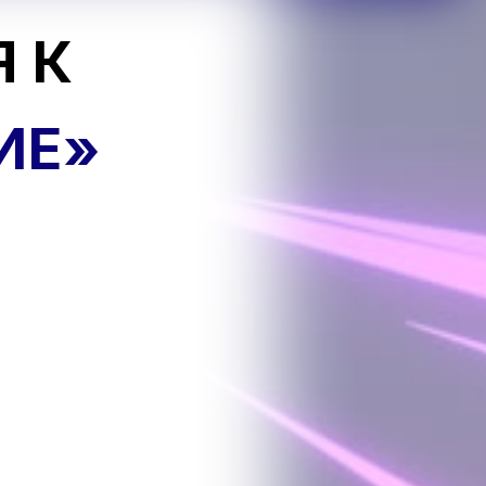
 К
ИЕ»