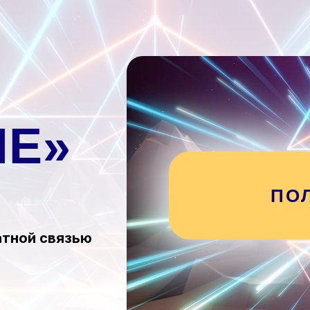
ИЕ»
ПО
атной связью