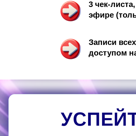
3 чек-листа
эфире (тол
Записи все
доступом на
УСПЕЙ