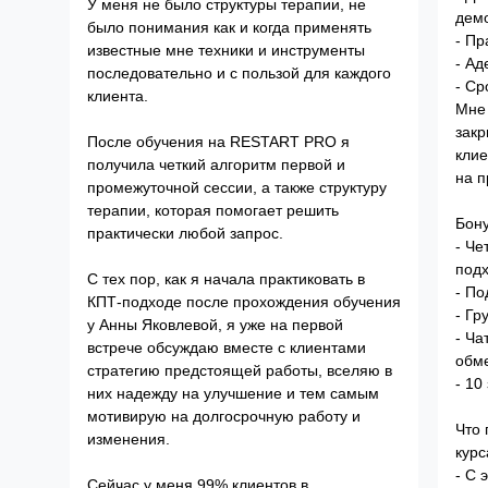
У меня не было структуры терапии, не
дем
было понимания как и когда применять
- Пр
известные мне техники и инструменты
- Ад
последовательно и с пользой для каждого
- Ср
клиента.
Мне 
зак
После обучения на RESTART PRO я
клие
получила четкий алгоритм первой и
на п
промежуточной сессии, а также структуру
терапии, которая помогает решить
Бону
практически любой запрос.
- Че
подх
С тех пор, как я начала практиковать в
- П
КПТ-подходе после прохождения обучения
- Гр
у Анны Яковлевой, я уже на первой
- Ча
встрече обсуждаю вместе с клиентами
обм
стратегию предстоящей работы, вселяю в
- 10
них надежду на улучшение и тем самым
мотивирую на долгосрочную работу и
Что 
изменения.
курс
- С 
Сейчас у меня 99% клиентов в