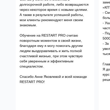
зам
долгосрочной работе, либо возвращаются
«КПТ
через некоторое время с новыми целями.
- См
А также в результате успешной работы,
боль
мои клиенты рекомендуют меня своим
- Уш
знакомым.
част
- По
Обучение на RESTART PRO считаю
500
поворотным моментом в своей жизни,
- За
благодаря ему я могу помогать другим
увел
людям выздоравливать и жить полной
тыся
счастливой жизнью, при этом чувствую
себя уверенным и эффективным
Глав
специалистом.
Я до
курс
Спасибо Анне Яковлевой и всей команде
реш
RESTART PRO!