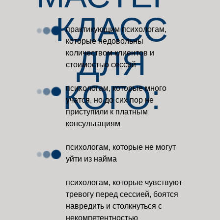
КЛАСС
практикующим психологам,
которые недовольны
ДЛЯ
количеством клиентов и
стоимостью сессий
КОГО:
психологам, которые много
учатся, но до сих пор не
приступили к платным
консультациям
психологам, которые не могут
уйти из найма
психологам, которые чувствуют
тревогу перед сессией, боятся
навредить и столкнуться с
некомпетентностью