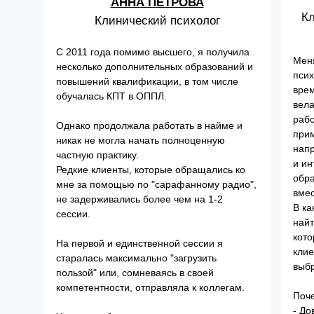
АННА ПЕТРОВА
Кл
Клинический психолог
С 2011 года помимо высшего, я получила
Меня
несколько дополнительных образований и
псих
повышений квалификации, в том числе
врем
обучалась КПТ в ОППЛ.
вела
рабо
Однако продолжала работать в найме и
прим
никак не могла начать полноценную
напр
частную практику.
и ин
Редкие клиенты, которые обращались ко
обра
мне за помощью по "сарафанному радио",
вмес
не задерживались более чем на 1-2
В ка
сессии.
найт
кото
На первой и единственной сессии я
клие
старалась максимально "загрузить
выбр
пользой" или, сомневаясь в своей
компетентности, отправляла к коллегам.
Поче
- До