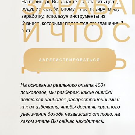
ЗАРАБА
На вебинаре Вы узнаете, как ставить цели,
ведущие к стабильному и прогнозируемому
заработку, используя инструменты из
И ЧТО 
бизнеса, которыми поделится приглашенный
гость.
ДЕЛАТЬ
ЗАРЕГИСТРИРОВАТЬСЯ
На основании реального опыта 400+
психологов, мы разберем, какие ошибки
являются наиболее распространенными и
как их избежать, чтобы достичь кратного
увеличения дохода независимо от того, на
каком этапе Вы сейчас находитесь.