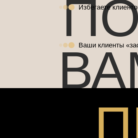
ПО
Избегаете клиенто
ВА
Ваши клиенты «зас
П