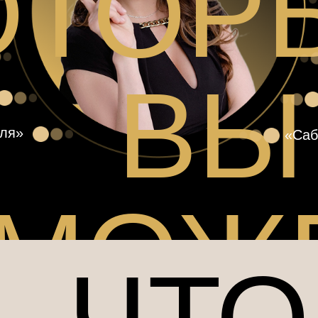
ОТОР
ВЫ
оля»
«Саб
МОЖ