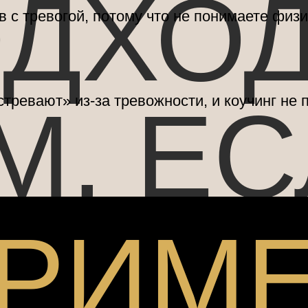
ДХО
в с тревогой, потому что не понимаете фи
М, ЕС
тревают» из-за тревожности, и коучинг не 
РИМ