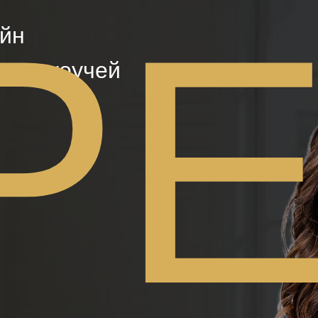
Р
айн
ов и коучей