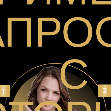
АПРО
С