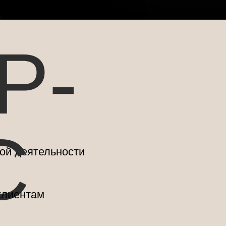
Р-
С
ой деятельности
клиентам