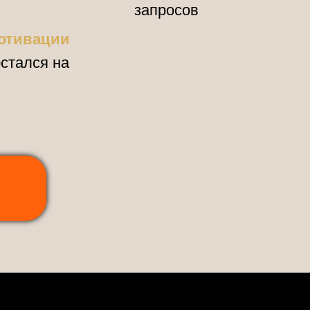
запросов
отивации
остался на