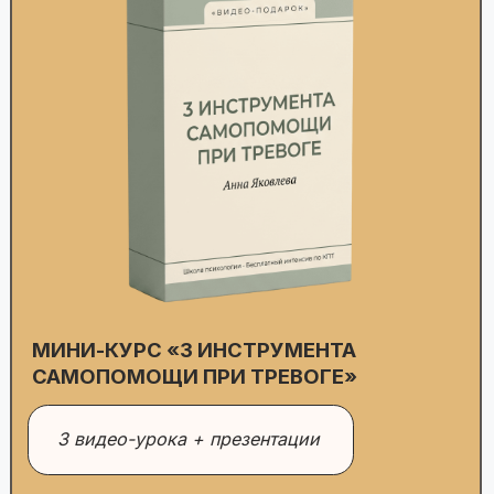
Три телесные техники, которые за минуты
возвращают клиента в спокойствие прямо на
сессии. Работают там, где разговорные
техники бесполезны — в острой тревоге и
панике.
Применяете на себе перед сложной сессией и
чувствуете, как работает изнутри. Даёте
клиенту, когда нужно «прямо сейчас».
На первом эфире разберём, как встраивать
эти техники в работу.