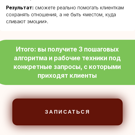
В ПОДАРОК ЗА
Результат:
сможете реально помогать клиенткам
сохранять отношения, а не быть «местом, куда
РЕГИСТРАЦИЮ
сливают эмоции».
БОНУСНЫЙ УРОК «НАВЫК ПРОСИТЬ»:
Пошаговый алгоритм ассертивной
просьбы.
Подходит и для личных