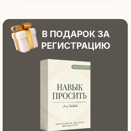
отношений, и как готовая техника для
клиентов
4 разобранных примера из жизни:
просьба
о помощи, разговор с подростком, бытовые
конфликты
Как не попадать в «дьявольские сети»
—
почему просьбы превращаются в приказы и
мольбы, и что с этим делать
Можно применять к себе и давать
клиентам
— техника из арсенала КПТ,
которая работает с запросами на
отношения, самооценку и ассертивность
На практикуме вы увидите эту технику в
действии, на третий день разбираем демо-
сессию, где она помогает сохранить отношения