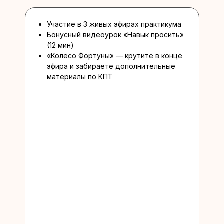
Участие в 3 живых эфирах практикума
Бонусный видеоурок «Навык просить»
Анна Яковлева
(12 мин)
«Колесо Фортуны» — крутите в конце
эфира и забираете дополнительные
Кандидат психологических наук,
материалы по КПТ
клинический психолог