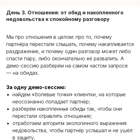
День 3. Отношения: от обид и накопленного
недовольства к спокойному разговору
Мы про отношения в целом: про то, почему
Итого: вы получите 3 пошаговых
партнёра перестали слышать, почему накапливается
алгоритма и рабочие техники под
раздражение, и почему один разговор может либо
конкретные запросы, с которыми
спасти пару, либо окончательно её развалить. А
приходят клиенты
демо-сессию разберём на самом частом запросе
— на обидах.
За одну демо-сессию:
найдём «болевые точки» клиентки, на которые
ЗАПИСАТЬСЯ
неосознанно попадает партнёр;
разберём накопленные обиды так, чтобы они
перестали отравлять отношения;
отработаем алгоритм экологичного выражения
недовольства, чтобы партнёр услышал и не ушёл
в защиту.