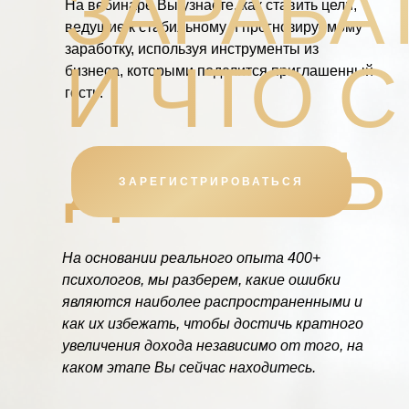
ЗАРАБА
На вебинаре Вы узнаете, как ставить цели,
ведущие к стабильному и прогнозируемому
заработку, используя инструменты из
И ЧТО 
бизнеса, которыми поделится приглашенный
гость.
ДЕЛАТЬ
ЗАРЕГИСТРИРОВАТЬСЯ
На основании реального опыта 400+
психологов, мы разберем, какие ошибки
являются наиболее распространенными и
как их избежать, чтобы достичь кратного
увеличения дохода независимо от того, на
каком этапе Вы сейчас находитесь.