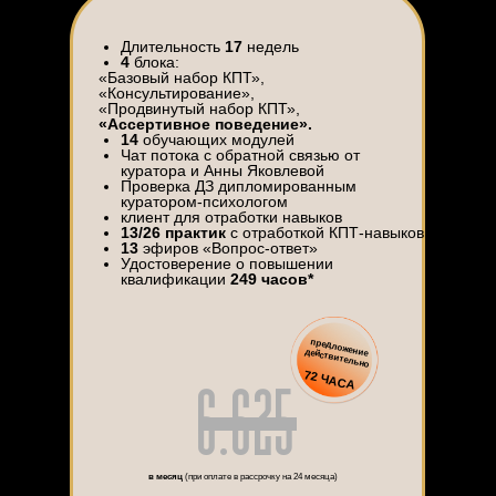
Длительность
17
недель
4
блока:
«Базовый набор КПТ»,
«Консультирование»,
«Продвинутый набор КПТ»,
«Ассертивное поведение».
14
обучающих модулей
Чат потока с обратной связью от
куратора и Анны Яковлевой
Проверка ДЗ дипломированным
куратором-психологом
клиент для отработки навыков
13/26 практик
с отработкой КПТ-навыков
13
эфиров «Вопрос-ответ»
Удостоверение о повышении
квалификации
249 часов*
6.625
предложение действительно
72 ЧАСА
в месяц
(при оплате в рассрочку на 24 месяца)