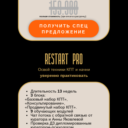
159.900
полная стоимость
(при оплате в рассрочку)
ПОЛУЧИТЬ СПЕЦ
ПРЕДЛОЖЕНИЕ
RESTART PRO
Освой техники КПТ и начни
уверенно практиковать
Длительность
13
недель
3
блока:
«Базовый набор КПТ»,
«Консультирование»,
«Продвинутый набор КПТ».
9
обучающих модулей
Чат потока с обратной связью от
куратора и Анны Яковлевой
Проверка ДЗ дипломированным
куратором-психологом