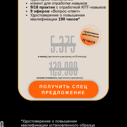
клиент для отработки навыков
9/18 практик
с отработкой КПТ-навыков
9 эфиров
«Вопрос-ответ»
Удостоверение о повышении
квалификации
190 часов*
5.375
предложение действительно
72 ЧАСА
129.900
в месяц
(при оплате в рассрочку на 24 месяца)
полная стоимость
(при оплате в рассрочку)
ПОЛУЧИТЬ СПЕЦ
ПРЕДЛОЖЕНИЕ
00
*Удостоверение о повышении
квалификации установленного образца