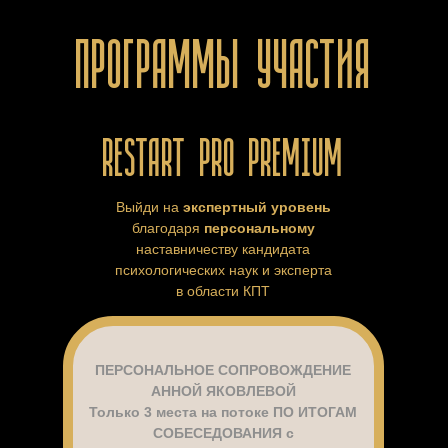
ПРОГРАММЫ УЧАСТИЯ
RESTART PRO PREMIUM
Выйди на
экспертный уровень
благодаря
персональному
наставничеству кандидата
психологических наук и эксперта
в области КПТ
ПЕРСОНАЛЬНОЕ СОПРОВОЖДЕНИЕ
АННОЙ ЯКОВЛЕВОЙ
Только 3 места на потоке ПО ИТОГАМ
СОБЕСЕДОВАНИЯ с