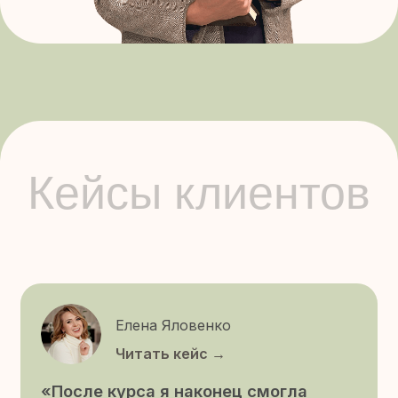
Гоар Джалалян
Читать кейс →
«Смогла уйти из найма, стать
свободной в графике, финансах
(с 50 000 до 150 000), начала
путешествовать и проводить много
времени с семьей»
Светлана Филина
Читать кейс →
«От разовых и нерезультативных
сессий пришла к эффективной работе
с клиентом в рамках 10+ встреч»