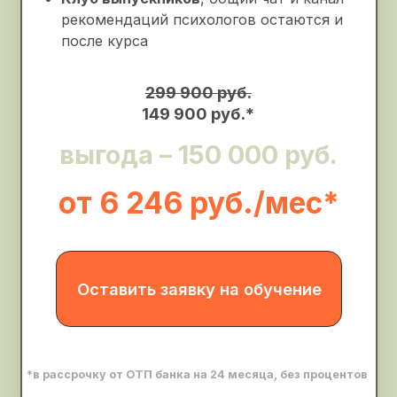
*Удостоверение о повышении квалификации
установленного образца выдается по запросу
студента и оплачивается отдельно.
Возврат денег
Если вы передумаете учиться,
то мы вернем полную сумму
в течение первых двух недель
Возврат 13%
Получите налоговый вычет.
Все подробности у менеджера
при записи на курс
Вопрос
Если у вас остались вопросы
по курсу, оставьте,
пожалуйста, заявку и отдел