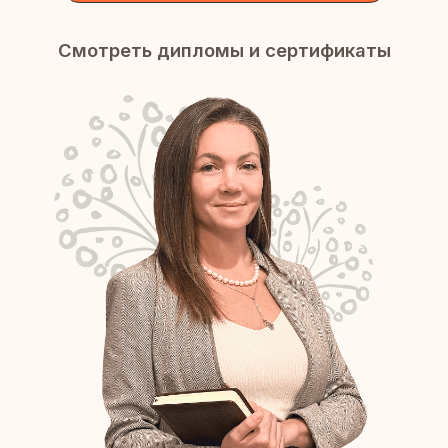
Елена Яловенко
Читать кейс →
«После курса я наконец смогла
собрать всё в систему и уверенно
вести клиентов.»
Анна Петрова
Читать кейс →
«Это был мой последний шанс.
После 12 лет обучений и вложенных
1 600 000 рублей, я наконец начала
практиковать!»