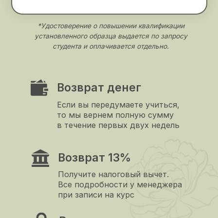
обучения вас
проконсультирует
Анна Яковлева
Кандидат психологических наук,
клинический психолог, КПТ-терапевт
Практикует с 2006 года, в КПТ — с 2018
года
Основатель школы психологии АЯ и
программы «Рестарт ПРО»
Автор книги «Спасибо тебе, мама»,