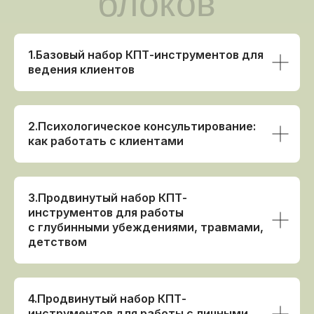
1.ㅤБазовый набор КПТ-инструментов для
ведения клиентов
2.ㅤПсихологическое консультирование:
как работать с клиентами
3.ㅤПродвинутый набор КПТ-
инструментов для работы
с глубинными убеждениями, травмами,
детством
4.ㅤПродвинутый набор КПТ-
инструментов для работы с личными